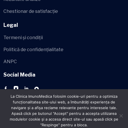
Chestionar de satisfacție
Legal
Termeni și condiții
Politică de confidențialitate
ANPC
Social Media
La Clinica ImunoMedica folosim cookie-uri pentru a optimiza
funcţionalitatea site-ului web, a îmbunătăţi experienţa de
navigare şi a afişa reclame relevante pentru interesele tale.
Apasă click pe butonul "Accept" pentru a accepta utilizarea
© 2026 - ImunoMedica
Toate drepturile rezervate.
modulelor cookie şi a accesa direct site-ul sau apasă click pe
"Respinge" pentru a bloca.