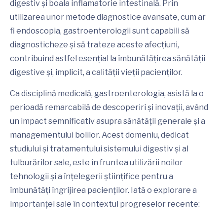
digestiv și boala inflamatorie intestinală. Prin
utilizarea unor metode diagnostice avansate, cum ar
fi endoscopia, gastroenterologii sunt capabili să
diagnosticheze și să trateze aceste afecțiuni,
contribuind astfel esențial la îmbunătățirea sănătății
digestive și, implicit, a calității vieții pacienților.
Ca disciplină medicală, gastroenterologia, asistă la o
perioadă remarcabilă de descoperiri și inovații, având
un impact semnificativ asupra sănătății generale și a
managementului bolilor. Acest domeniu, dedicat
studiului și tratamentului sistemului digestiv și al
tulburărilor sale, este în fruntea utilizării noilor
tehnologii și a înțelegerii științifice pentru a
îmbunătăți îngrijirea pacienților. Iată o explorare a
importanței sale în contextul progreselor recente: