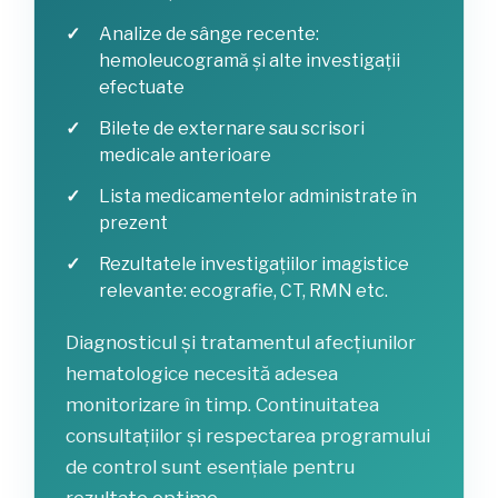
Analize de sânge recente:
hemoleucogramă și alte investigații
efectuate
Bilete de externare sau scrisori
medicale anterioare
Lista medicamentelor administrate în
prezent
Rezultatele investigațiilor imagistice
relevante: ecografie, CT, RMN etc.
Diagnosticul și tratamentul afecțiunilor
hematologice necesită adesea
monitorizare în timp. Continuitatea
consultațiilor și respectarea programului
de control sunt esențiale pentru
rezultate optime.