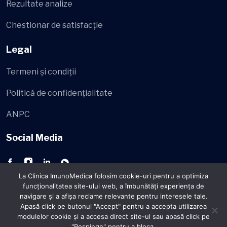
Rezultate analize
Chestionar de satisfacție
Legal
Termeni și condiții
Politică de confidențialitate
ANPC
Social Media
La Clinica ImunoMedica folosim cookie-uri pentru a optimiza
funcţionalitatea site-ului web, a îmbunătăţi experienţa de
navigare şi a afişa reclame relevante pentru interesele tale.
Apasă click pe butonul "Accept" pentru a accepta utilizarea
© 2026 - ImunoMedica
Toate drepturile rezervate.
modulelor cookie şi a accesa direct site-ul sau apasă click pe
"Respinge" pentru a bloca.